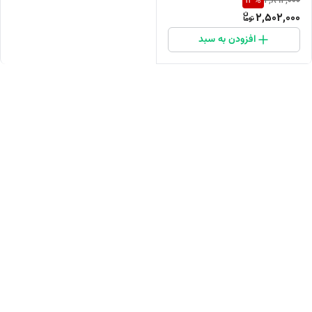
13
%
2,892,000
کیفیت
2,502,000
افزودن به سبد