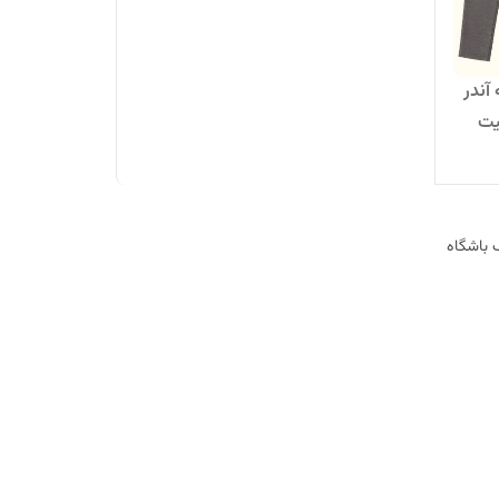
آندر
یت
 باشگاه