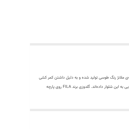
چه‌ی ملانژ رنگ طوسی تولید شده و به دلیل داشتن کمر کشی
و بند قابل تنظیم، پوشیدن آن برای افراد سایز بزرگ بسیار راحت است.دو جیب زیپ‌دار در کناره‌ها و یک جیب در پشت، علاوه بر زیبایی، کاربرد بالایی به این شلوار داده‌اند. گلدوزی برند FILA روی پارچه