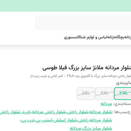
دانه
بچگانه
زنانه
لباس و لوازم شنا
اکسسوری
لوار مردانه ملانژ سایز بزرگ فیلا طوسی
ار راحتی مردانه سایز بزرگ با گلدوزی برند FILA – کمر کشی و جیب زیپ‌دار
یزبندی
5XL
4XL
3XL
ته‌بندی
:
مردانه
چسب‌ها :
شلوار مردانه
،
شلوار راحتی
،
شلوار راحتی مردانه
،
خرید شلوار راحتی
شلوار مردانه راحتی
،
شلوار اسلش
،
اسنپ پی
،
ترب پی
،
شلوار سایز یزرگ مردانه