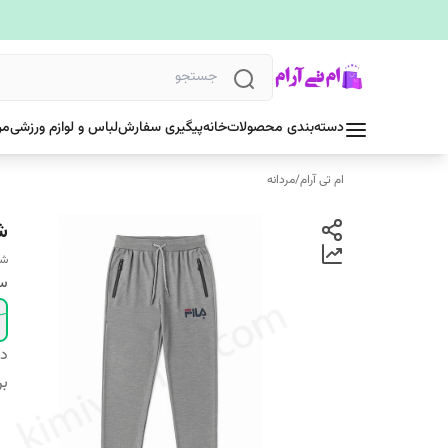
دسته‌بندی محصولات
خانه
پیگیری سفارش
لباس و لوازم ورزشی
مر
ام تی آرام
/
مردانه
ش
شلو
سا
دس
بر