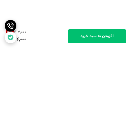
16
%
413,000
افزودن به سبد خرید
344,000
برگشت به بالا