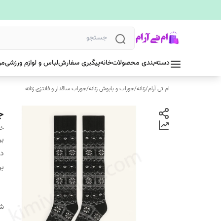
دسته‌بندی محصولات
خانه
پیگیری سفارش
لباس و لوازم ورزشی
مر
ام تی آرام
/
زنانه
/
جوراب و پاپوش زنانه
/
جوراب ساقدار و فانتزی زنانه
ج
خر
بر
دس
بر
شن