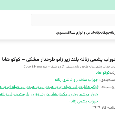
دانه
بچگانه
زنانه
لباس و لوازم شنا
اکسسوری
وراب پشمی زنانه بلند زیر زانو طرحدار مشکی – کوکو هانا
ید جوراب پشمی زنانه طرحدار بلند مشکی | گرم و شیک – برند Coco & Hana
ند:
کوکو هانا
ته‌بندی
:
جوراب ساقدار و فانتزی زنانه
چسب‌ها :
کوکو هانا
،
جوراب حوله ای زنانه
،
جوراب زنانه
،
جوراب حوله ای زنانه
جوراب پشمی
،
جوراب کوکو هانا
،
خرید بهترین قیمت جوراب زنانه
جوراب پشمی زنانه
اسه کالا
3639