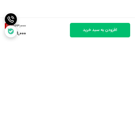
11
%
863,000
افزودن به سبد خرید
761,000
برگشت به بالا