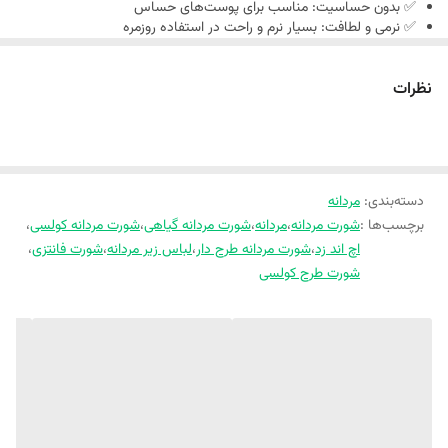
✅ بدون حساسیت: مناسب برای پوست‌های حساس
✅ نرمی و لطافت: بسیار نرم و راحت در استفاده روزمره
✅ طراحی جلوی کار: دو‌لایه جهت فرم بهتر و مقاومت بیشتر
✅ سایزبندی : L - XL - 2XL
نظرات
✅ رنگ و طرح: طرح کولسی جذاب و مردانه
✅ ضمانت کیفیت: کیفیت تضمین‌شده توسط برند
✅ خرید آنلاین: امکان پرداخت با اعتبار اسنپ‌پی
سایز
3XL
2XL
XL
دور
دسته‌بندی
:
مردانه
باسن
94
80
78
برچسب‌ها :
شورت مردانه
،
مردانه
،
شورت مردانه گیاهی
،
شورت مردانه کولسی
،
دور کمر
76
72
70
اچ اند زد
،
شورت مردانه طرح دار
،
لباس زیر مردانه
،
شورت فانتزی
،
قد
شورت طرح کولسی
شورت
28
27
26