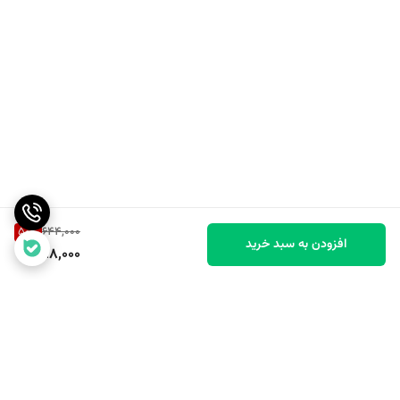
50
%
644,000
افزودن به سبد خرید
318,000