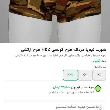
شورت نیم‌پا مردانه طرح کولسی H&Z طرح ارتشی
شورت نیم‌پا با طراحی دو‌لایه جلوی کار، نرم، لطیف و بدون حساسیت با الیاف گیاهی
برند:
اکسل
سایزبندی
3XL
2XL
XL
هر قسط با ترب‌پی:
۷۹٬۵۰۰
تومان
۴ قسط ماهانه. بدون سود، چک و ضامن.
با تضمین کیفیت ضمانت شستشو