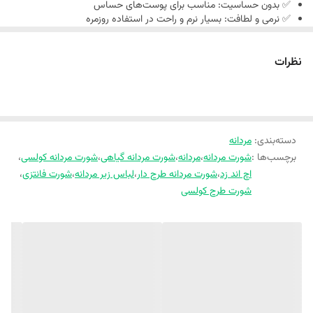
✅ بدون حساسیت: مناسب برای پوست‌های حساس
✅ نرمی و لطافت: بسیار نرم و راحت در استفاده روزمره
✅ طراحی جلوی کار: دو‌لایه جهت فرم بهتر و مقاومت بیشتر
✅ سایزبندی : L - XL - 2XL
نظرات
✅ رنگ و طرح: طرح کولسی جذاب و مردانه
✅ ضمانت کیفیت: کیفیت تضمین‌شده توسط برند
✅ خرید آنلاین: امکان پرداخت با اعتبار اسنپ‌پی
سایز
3XL
2XL
XL
دور
دسته‌بندی
:
مردانه
باسن
94
80
78
برچسب‌ها :
شورت مردانه
،
مردانه
،
شورت مردانه گیاهی
،
شورت مردانه کولسی
،
دور کمر
76
72
70
اچ اند زد
،
شورت مردانه طرح دار
،
لباس زیر مردانه
،
شورت فانتزی
،
قد
شورت طرح کولسی
شورت
28
27
26