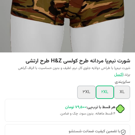
شورت نیم‌پا مردانه طرح کولسی H&Z طرح ارتشی
شورت نیم‌پا با طراحی دو‌لایه جلوی کار، نرم، لطیف و بدون حساسیت با الیاف گیاهی
برند:
اکسل
سایزبندی
3XL
2XL
XL
هر قسط با ترب‌پی:
۷۹٬۵۰۰
تومان
۴ قسط ماهانه. بدون سود، چک و ضامن.
با تضمین کیفیت ضمانت شستشو