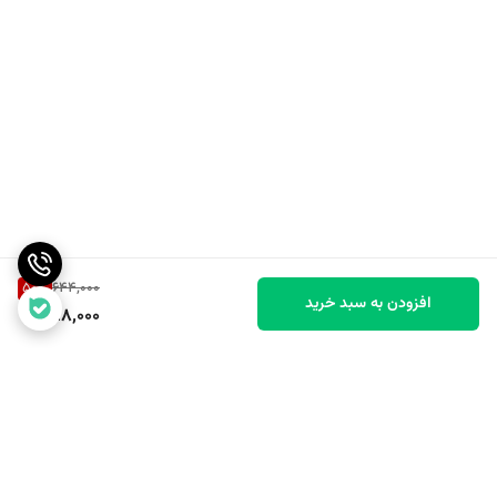
50
%
644,000
افزودن به سبد خرید
318,000