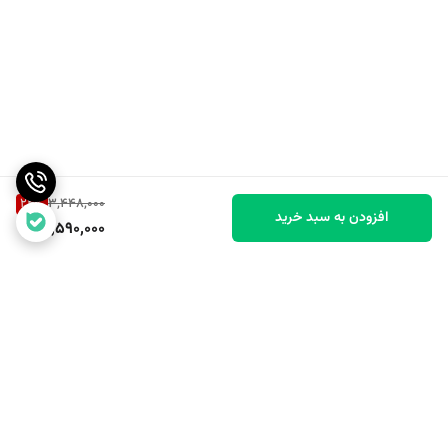
24
%
3,448,000
افزودن به سبد خرید
2,590,000
برگشت به بالا