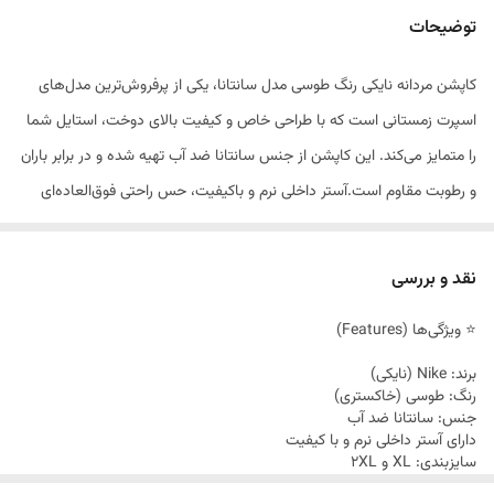
توضیحات
کاپشن مردانه نایکی رنگ طوسی مدل سانتانا، یکی از پرفروش‌ترین مدل‌های
اسپرت زمستانی است که با طراحی خاص و کیفیت بالای دوخت، استایل شما
را متمایز می‌کند. این کاپشن از جنس سانتانا ضد آب تهیه شده و در برابر باران
و رطوبت مقاوم است.آستر داخلی نرم و باکیفیت، حس راحتی فوق‌العاده‌ای
ایجاد می‌کند البته از این کاپشن انتظار گرمای زیاد رو نباید داشت زیرا کاپشن
پاییزه است چون کاپشن لایه ی پوششی گرم در آستر خود ندارد البته یقه
نقد و بررسی
ایستاده به همراه سرآستین کش‌بافت، مانع نفوذ سرما می‌شود.دو جیب واتر
⭐ ویژگی‌ها (Features)
ریپ‌دار ضد آب و زیپ‌های روان، استفاده از این کاپشن را ساده و کاربردی
کرده‌اند.کاپشن طوسی نایکی به دلیل طراحی ساده و رنگ خنثی، به‌راحتی با
برند: Nike (نایکی)
رنگ: طوسی (خاکستری)
انواع استایل‌های اسپرت و روزمره ست می‌شود.این مدل برای آقایان و بانوان
جنس: سانتانا ضد آب
خوش‌پوش که به استایل مینیمال و خاص علاقه دارند، انتخابی ایده‌آل است..
دارای آستر داخلی نرم و با کیفیت
سایزبندی: XL و 2XL
نوع یقه: ایستاده