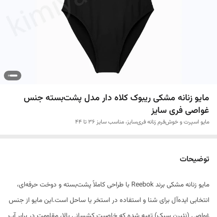
مایو زنانه مشکی ریبوک کلاه دار مدل پشت‌بسته جنس
غواصی فری سایز
مایو اسپرت و خوش‌فرم زنانه فری‌سایز، مناسب سایز 36 تا 44
توضیحات
مایو زنانه مشکی برند Reebok با طراحی کاملاً پشت‌بسته و دوخت حرفه‌ای،
انتخابی ایده‌آل برای شنا و استفاده در استخر یا ساحل است.این مایو از جنس
غواصی (نئپرن سبک) تهیه شده که خاصیت کشسانی بالا، مقاومت در برابر آب