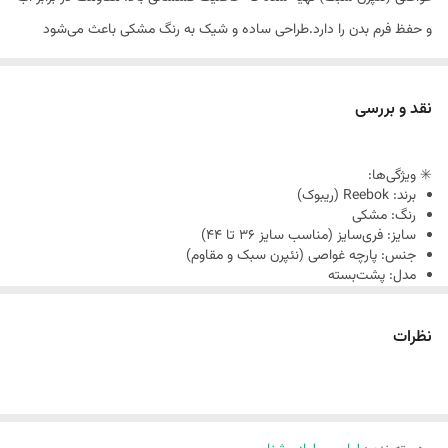
و حفظ فرم بدن را دارد.طراحی ساده و شیک به رنگ مشکی باعث می‌شود
اندام خوش‌فرم‌تر به نظر برسد و پوشش آن نیز کاملاً مناسب و راحت
باشد.به‌دلیل فری‌سایز بودن، این مایو به‌خوبی برای سایزهای 36 تا 44 قابل
نقد و بررسی
استفاده است
✳️ ویژگی‌ها:
برند: Reebok (ریبوک)
رنگ: مشکی
سایز: فری‌سایز (مناسب سایز 36 تا 44)
جنس: پارچه غواصی (نئپرن سبک و مقاوم)
مدل: پشت‌بسته
پوشش کامل و راحت
کشسانی بالا و ضد آب
نظرات
مناسب استفاده در استخر و ورزش‌های آبی
طراحی شیک و اسپرت