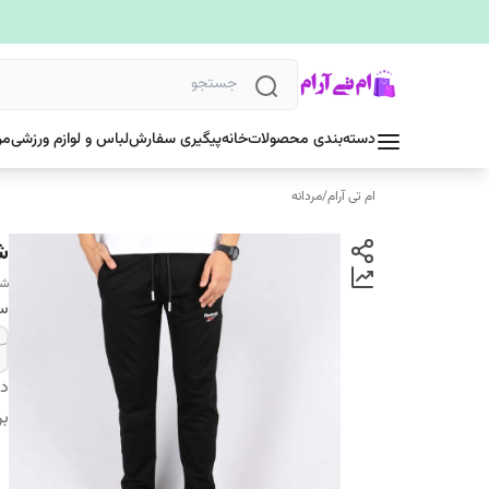
دسته‌بندی محصولات
خانه
پیگیری سفارش
لباس و لوازم ورزشی
مر
ام تی آرام
/
مردانه
شل
شل
سا
دس
بر