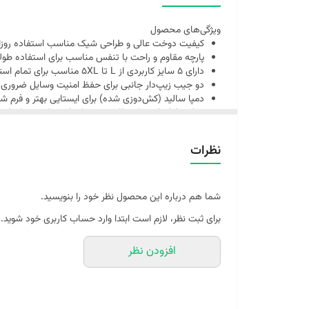
ویژگی‌های محصول
کیفیت دوخت عالی و طراحی شیک مناسب استفاده روزانه
پارچه مقاوم و راحت با تنفس مناسب برای استفاده طول
دارای ۵ سایز کاربردی از L تا 5XL مناسب برای تمام استایل‌ها و اندام‌ها
دو جیب زیپ‌دار جانبی برای حفظ امنیت وسایل ضروری م
دمپا سالید (کش‌دوزی شده) برای ایستایی بهتر و فرم
مدل شلوار راسته که ظاهر مرتب ایجاد می‌کند و برای 
قابل شست‌وشو بدون تغییر رنگ و فرم
مناسب برای ورزش، پیاده‌روی، استفاده روزمره و استایل 
نظرات
سایز لارج - قد شلولر 99 سانت دمپا 15 فاق 36 پهنا 27 دور ران 54
سایز XL - قد شلولر 101 سانت دمپا 16 فاق 37 پهنا 29 دور ران 58
سایز 2XL - قد شلولر 106 سانت دمپا 16 فاق 37 پهنا 30 دور ران 60
شما هم درباره این محصول نظر خود را بنویسید.
برای ثبت نظر، لازم است ابتدا وارد حساب کاربری خود شوید.
افزودن نظر