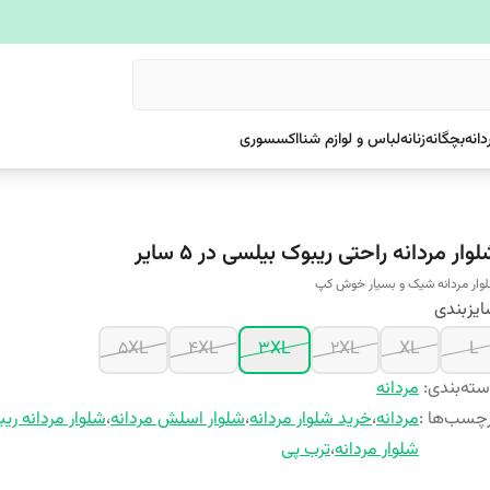
دانه
بچگانه
زنانه
لباس و لوازم شنا
اکسسوری
وار مردانه راحتی ریبوک بیلسی در 5 سایر
وار مردانه شیک و بسیار خوش کپ
یزبندی
5XL
4XL
3XL
2XL
XL
L
ته‌بندی
:
مردانه
چسب‌ها :
مردانه
،
خرید شلوار مردانه
،
شلوار اسلش مردانه
،
شلوار مردانه ری
شلوار مردانه
،
ترب پی