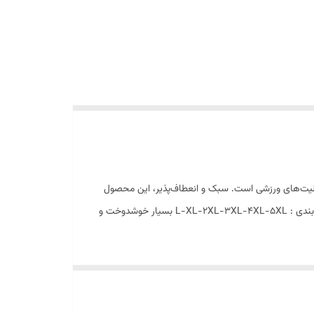
 فعالیت‌های ورزشی است. سبک و انعطاف‌پذیر، این محصول
انتخابی ایده‌آل برای آقایانی است که به دنبال ترکیبی از راحتی و شیک‌پوشی هستند. همین حالا سفارش دهید و لذت ببرید! جنس بیلسی - سایزبندی : L-XL-2XL-3XL-4XL-5XL بسیار خوشدوخت و