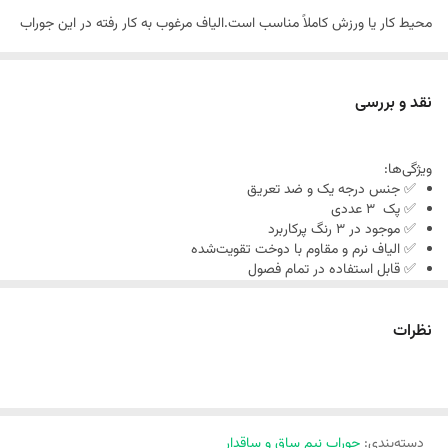
محیط کار یا ورزش کاملاً مناسب است.الیاف مرغوب به کار رفته در این جوراب
باعث تهویه مناسب هوا و جلوگیری از تعریق پا می‌شود. همچنین دوام بالا و
عدم پرزدهی آن باعث شده تا در بین مشتریان جزو پرطرفدارترین گزینه‌ها
نقد و بررسی
باشد.
ویژگی‌ها:
✅ جنس درجه یک و ضد تعریق
✅ پک ۳ عددی
✅ موجود در ۳ رنگ پرکاربرد
✅ الیاف نرم و مقاوم با دوخت تقویت‌شده
✅ قابل استفاده در تمام فصول
✅ عدم پرزدهی و تغییر شکل پس از شست‌وشو
✅ مناسب برای استفاده روزانه، محل کار و ورزش
نظرات
دسته‌بندی
:
جوراب نیم ساق و ساقدار