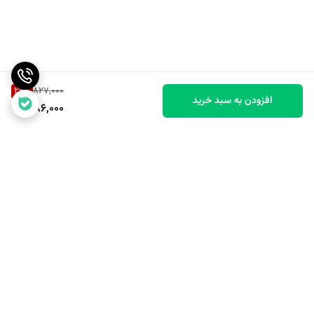
29
%
827,000
افزودن به سبد خرید
586,000
برگشت به بالا