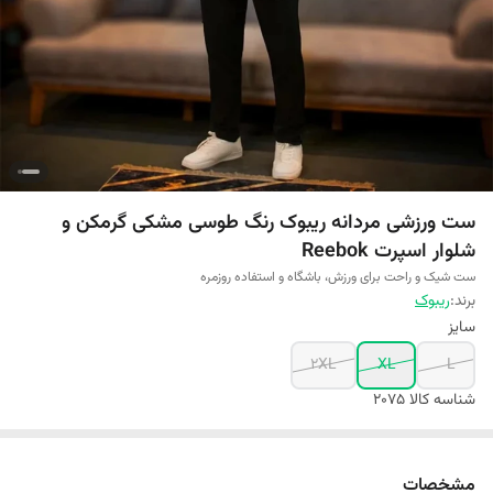
ست ورزشی مردانه ریبوک رنگ طوسی مشکی گرمکن و
شلوار اسپرت Reebok
ست شیک و راحت برای ورزش، باشگاه و استفاده روزمره
برند:
ریبوک
سایز
2XL
XL
L
شناسه کالا
2075
مشخصات