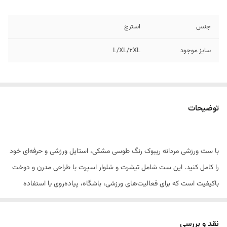
جنس
استرچ
سایز موجود
L/XL/2XL
توضیحات
با ست ورزشی مردانه ریبوک رنگ طوسی مشکی، استایل ورزشی و حرفه‌ای خود
را کامل کنید. این ست شامل تیشرت و شلوار اسپرت با طراحی مدرن و دوخت
باکیفیت است که برای فعالیت‌های ورزشی، باشگاه، پیاده‌روی یا استفاده
روزمره بسیار مناسب است. پارچه لطیف و سبک آن تنفس‌پذیر است و باعث
جلوگیری از تعریق زیاد هنگام تمرین می‌شود. برند معتبر ریبوک این اطمینان را
نقد و بررسی