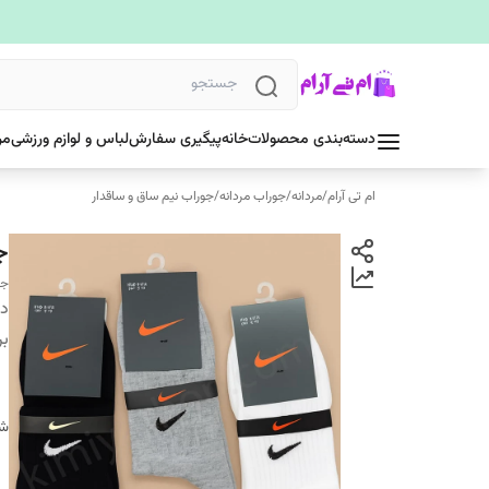
دسته‌بندی محصولات
خانه
پیگیری سفارش
لباس و لوازم ورزشی
مر
ام تی آرام
/
مردانه
/
جوراب مردانه
/
جوراب نیم ساق و ساقدار
جو
جو
دس
بر
شن