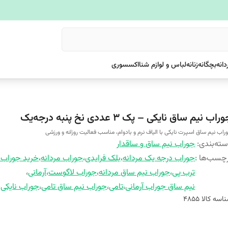
دانه
بچگانه
زنانه
لباس و لوازم شنا
اکسسوری
راب نیم‌ ساق نایکی – پک ۳ عددی نخ پنبه درجه‌یک
راب نیم‌ ساق اسپرت نایکی با الیاف نرم و بادوام، مناسب فعالیت روزانه و ورزشی
ته‌بندی
:
جوراب نیم ساق و ساقدار
چسب‌ها :
جوراب درجه یک مردانه
،
بلک فرایدی
،
جوراب مردانه
،
خرید جوراب 
ترب پی
،
جوراب نیم ساق مردانه
،
جوراب لاگوست
،
آرمانی
،
نیم ساق جوراب آرمانی
،
تامی
،
جوراب نیم ساق تامی
،
جوراب نایکی
،
اسه کالا
4855