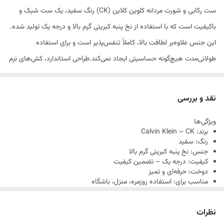
ست رکابی و شورت مردانه کلوین کلاین (CK) رنگ سفید، یک ست شیک و
باکیفیت است که با استفاده از نخ پنبه کبریتی گرم بالا و درجه یک تولید شده.
این جنس علاوه‌بر لطافت بالا، کاملاً تنفس‌پذیر است و برای استفاده
طولانی‌مدت هیچ‌گونه حساسیتی ایجاد نمی‌کند.طراحی استاندارد، کش‌های نرم
و دوخت دقیق، این مدل را به گزینه‌ای عالی برای استفاده روزمره، خانه یا
فعالیت‌های سبک تبدیل کرده است. رنگ سفید این ست، ظاهر بسیار تمیز و
نقد و بررسی
جذابی ایجاد می‌کند و برای کسانی که دنبال یک استایل ساده اما خاص
ویژگی‌ها
هستند، انتخاب فوق‌العاده‌ای است.این ست در سایزبندی کامل M / L / XL
برند: Calvin Klein – CK
/ 2XL / 3XL عرضه می‌شود و با فرم بدن کاملاً هماهنگ می‌شود بدون اینکه
رنگ: سفید
جنس: نخ پنبه کبریتی گرم بالا
احساس ناراحتی ایجاد کند.
کیفیت: درجه یک – تضمین کیفیت
دوخت: حرفه‌ای و تمیز
مناسب برای: استفاده روزمره، منزل، باشگاه
لطیف و تنفس‌پذیر
بدون ایجاد حساسیت
نظرات
سایزبندی کامل: M – L – XL – 2XL – 3XL
کش نرم و راحت