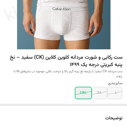
ست رکابی و شورت مردانه کلوین کلاین (CK) سفید – نخ
پنبه کبریتی درجه یک 1499
ست مردانه CK سفید با پارچه نخ پنبه گرم بالا و دوخت عالی، موجود در سایزهای M تا
3XL
سایزبندی
2XL
XL
L
توضیحات