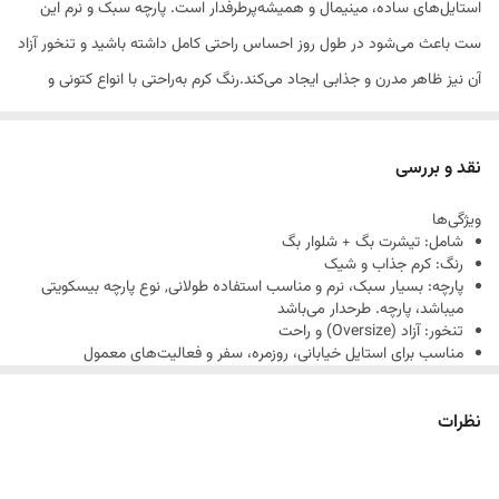
استایل‌های ساده، مینیمال و همیشه‌پرطرفدار است. پارچه سبک و نرم این
ست باعث می‌شود در طول روز احساس راحتی کامل داشته باشید و تنخور آزاد
آن نیز ظاهر مدرن و جذابی ایجاد می‌کند.رنگ کرم به‌راحتی با انواع کتونی و
اکسسوری ست می‌شود و برای استفاده روزمره، دورهمی، گردش، دانشگاه یا
سفر گزینه‌ای بسیار کاربردی است.این محصول برای استفاده زنانه و مردانه
نقد و بررسی
طراحی شده و در سه سایز L ، XL و 2XL عرضه می‌شود.
ویژگی‌ها
شامل: تیشرت بگ + شلوار بگ
رنگ: کرم جذاب و شیک
پارچه: بسیار سبک، نرم و مناسب استفاده طولانی, نوع پارچه بیسکویتی
میباشد، پارچه. طرحدار می‌باشد
تنخور: آزاد (Oversize) و راحت
مناسب برای استایل خیابانی، روزمره، سفر و فعالیت‌های معمول
مناسب استفاده زنانه و مردانه
دوخت تمیز و کیفیت بالا
نظرات
قابل ست با کتونی‌های سفید، طوسی یا مشکی
سایزبندی: L – XL – 2XL
جدول راهنمای سایزبندی برای انتخاب دقیق تر