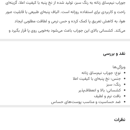
جوراب نیم‌ساق زنانه به رنگ سبز، تولید شده از نخ پنبه با کیفیت اعلا، گزینه‌ای
راحت و کاربردی برای استفاده روزانه است. الیاف پنبه‌ای طبیعی با قابلیت عبور
هوا، به کاهش تعریق پا کمک کرده و حس نرمی و لطافت مطلوبی ایجاد
می‌کند. کشسانی بالای این جوراب باعث می‌شود به‌خوبی روی پا قرار بگیرد و
در طول روز بدون افتادگی یا ایجاد فشار، فرم خود را حفظ کند. رنگ سبز شیک
و متفاوت این محصول، انتخابی مناسب برای افرادی است که به استایل ساده
نقد و بررسی
اما خاص علاقه دارند و به‌راحتی با انواع کفش و پوشش ست می‌شود.
ویژگی‌ها
نوع: جوراب نیم‌ساق زنانه
جنس: نخ پنبه‌ای با کیفیت اعلا
رنگ: سبز
کشسانی: بالا و انعطاف‌پذیر
بافت نرم و لطیف
ضد حساسیت و مناسب پوست‌های حساس
کمک به کاهش تعریق پا
مناسب استفاده روزمره و طولانی‌مدت
نظرات
ثبات رنگ بالا در شستشو
قابل استفاده با انواع کفش‌های اسپرت و روزمره