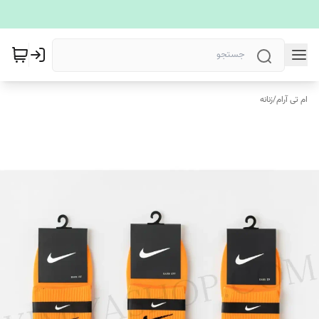
ام تی آرام
/
زنانه