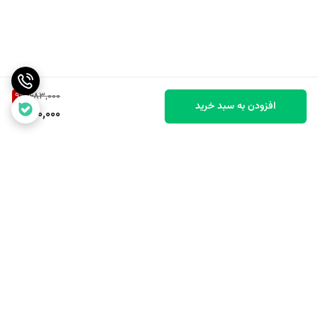
9
%
683,000
افزودن به سبد خرید
620,000
برگشت به بالا