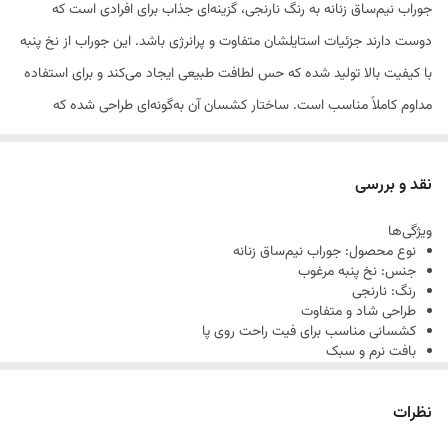
جوراب نیم‌ساق زنانه به رنگ نارنجی، گزینه‌ای جذاب برای افرادی است که
دوست دارند جزئیات استایلشان متفاوت و پرانرژی باشد. این جوراب از نخ پنبه
با کیفیت بالا تولید شده که حس لطافت طبیعی ایجاد می‌کند و برای استفاده
مداوم کاملاً مناسب است. ساختار کشسان آن به‌گونه‌ای طراحی شده که
به‌راحتی روی پا قرار می‌گیرد و در طول روز جابه‌جا نمی‌شود. رنگ نارنجی زنده و
خاص، این مدل را به انتخابی ایده‌آل برای ست شدن با استایل‌های اسپرت و
نقد و بررسی
روزمره تبدیل کرده و جلوه‌ای متفاوت به پوشش شما می‌دهد.
ویژگی‌ها
نوع محصول: جوراب نیم‌ساق زنانه
جنس: نخ پنبه مرغوب
رنگ: نارنجی
طراحی شاد و متفاوت
کشسانی مناسب برای فیت راحت روی پا
بافت نرم و سبک
کمک به کاهش حس خستگی پا در استفاده طولانی
مناسب استایل‌های اسپرت و روزمره
نظرات
کیفیت دوخت بالا و ماندگاری مناسب
سازگار با انواع کفش‌های روزانه