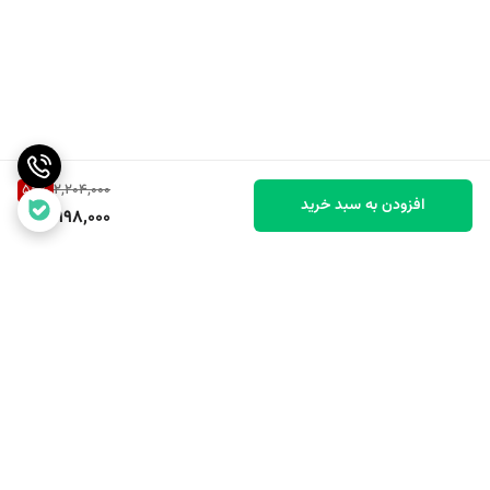
54
%
2,204,000
افزودن به سبد خرید
998,000
برگشت به بالا