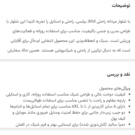
توضیحات
با شلوار مردانه راحتی khd; بیلسی، راحتی و استایل را تجربه کنید! این شلوار با
طراحی مدرن و جنس باکیفیت، مناسب برای استفاده روزانه و فعالیت‌های
ورزشی است. سبک و انعطاف‌پذیر، این محصول انتخابی ایده‌آل برای آقایانی
است که به دنبال ترکیبی از راحتی و شیک‌پوشی هستند. همین حالا سفارش
دهید و لذت ببرید! جنس بیلسی - سایزبندی : L-XL-2XL-3XL-4XL-5XL
بسیار خوشدوخت و یه کار سبک و شیک دقت داشته باشید در صورت
نقد و بررسی
ناموجود بودن گلدوزی نایک با گلدوزی ریبوک جایگزین میشود
ویژگی‌های محصول
کیفیت دوخت عالی و طراحی شیک مناسب استفاده روزانه، کاری و استایلی
پارچه مقاوم و راحت با تنفس مناسب برای استفاده طولانی‌مدت
دارای ۵ سایز کاربردی از L تا 5XL مناسب برای تمام استایل‌ها و اندام‌ها
دو جیب زیپ‌دار جانبی برای حفظ امنیت وسایل ضروری مانند موبایل و
کیف پول
دمپا سالید (کش‌دوزی شده) برای ایستایی بهتر و فرم شیک در کفش
مدل شلوار راسته که ظاهر مرتب ایجاد می‌کند و برای استایل اسپرت و