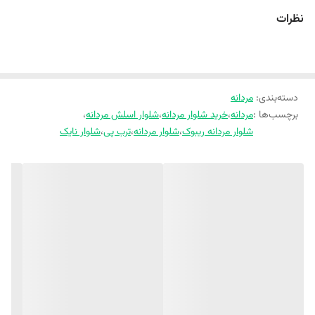
نیمه‌کلاسیک مناسب است
نظرات
قابل شست‌وشو بدون تغییر رنگ و فرم
مناسب برای ورزش، پیاده‌روی، استفاده روزمره و استایل خیابانی
سایز لارج - قد شلولر 99 سانت دمپا 15 فاق 36 پهنا 27 دور ران 54
سایز XL - قد شلولر 101 سانت دمپا 16 فاق 37 پهنا 29 دور ران 58
سایز 2XL - قد شلولر 106 سانت دمپا 16 فاق 37 پهنا 30 دور ران 60
دسته‌بندی
:
مردانه
برچسب‌ها :
مردانه
،
خرید شلوار مردانه
،
شلوار اسلش مردانه
،
شلوار مردانه ریبوک
،
شلوار مردانه
،
ترب پی
،
شلوار نایک