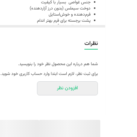
جنس غواصی بسیار با کیفیت
دوخت سیملس (بدون درز آزاردهنده)
فرم‌دهنده و خوش‌استایل
پشت برجسته برای فرم بهتر اندام
کشسانی بالا و کاملاً جذب
مناسب باشگاه و ورزش
مناسب استفاده روزمره
نظرات
فری سایز (مناسب 34 تا 42)
کپ عالی و تنخور حرفه‌ای
کپ عالی و تنخور حرفه‌ای
شما هم درباره این محصول نظر خود را بنویسید.
برای ثبت نظر، لازم است ابتدا وارد حساب کاربری خود شوید.
افزودن نظر