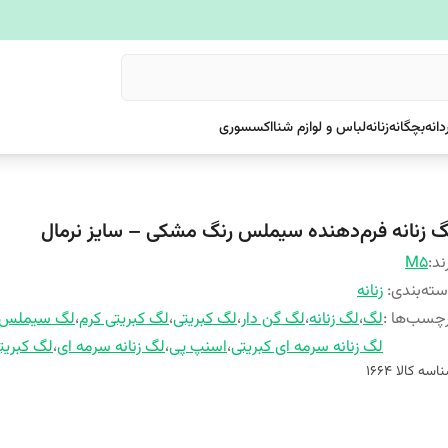
دانه
بچگانه
زنانه
لباس و لوازم شنا
اکسسوری
گ زنانه فرم‌دهنده سیملس رنگ مشکی – سایز نرمال
ند:
M5
ته‌بندی
:
زنانه
چسب‌ها :
لگ
،
لگ زنانه
،
لگ گن دار
،
لگ کبریتی
،
لگ کبریتی کرم
،
لگ سیملس
لگ زنانه سرمه ای کبریتی
،
اسنپ پی
،
لگ زنانه سرمه ای
،
لگ کبری
اسه کالا
۱۶۶۴