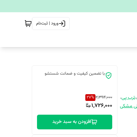
ورود | ثبت‌نام
با تضمین کیفیت و ضمانت شستشو
،
ترب پی
،
27
%
2,394,000
1,726,000
تی مشکی
افزودن به سبد خرید