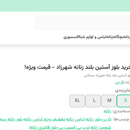
دانه
بچگانه
زنانه
لباس و لوازم شنا
اکسسوری
رید بلوز آستین بلند زنانه شهرزاد - قیمت ویژه!
وز آستین بلند زنانه شهرزاد سرخابی
ند:
ناربن
یزبندی
XL
L
M
S
ته‌بندی
:
زنانه
چسب‌ها :
ناربن
،
بلوز زنانه
،
لباس زنانه
،
تخفیف ویژه لباس زنانه
،
بلوز زنانه پنبه
شومیز زنانه
،
ترب پی
،
اسنپ پی
،
بلوز فانتزی زنانه
،