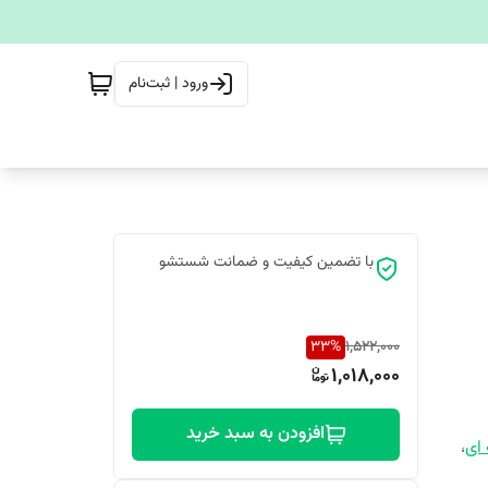
ورود | ثبت‌نام
با تضمین کیفیت و ضمانت شستشو
33
%
1,522,000
1,018,000
افزودن به سبد خرید
 ای
،