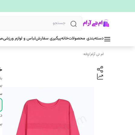
دسته‌بندی محصولات
خانه
پیگیری سفارش
لباس و لوازم ورزشی
مر
ام تی آرام
/
زنانه
خ
بل
بر
سا
دس
بر