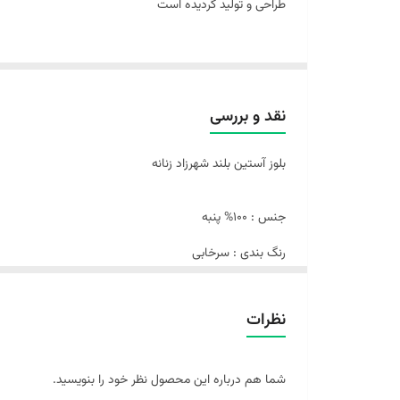
طراحی و تولید گردیده است
نقد و بررسی
بلوز آستین بلند شهرزاد زنانه
جنس : 100% پنبه
رنگ بندی : سرخابی
سایز بندی : S/M/L/XL
نظرات
بلوز آستین بلند شهرزاد زنانه، کد 3574، یکی دیگر از لباس های راحتی زنانه ناربن می باشد.
شما هم درباره این محصول نظر خود را بنویسید.
این بلوز تک راحتی در رنگ های نوک مدادی، کالباسی روشن،