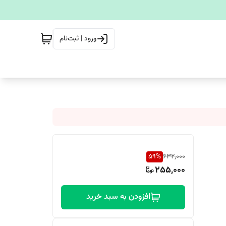
ورود | ثبت‌نام
59
%
632,000
255,000
افزودن به سبد خرید