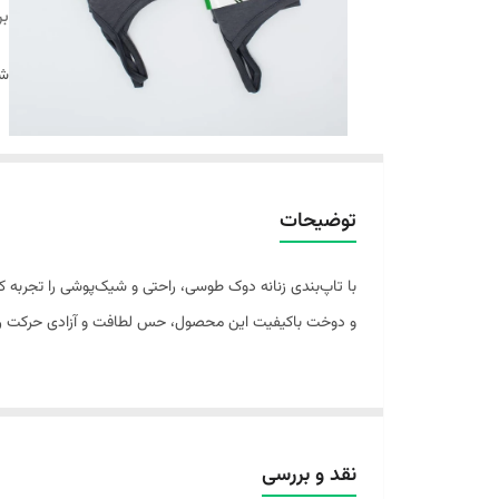
بر
شن
توضیحات
و دوخت باکیفیت این محصول، حس لطافت و آزادی حرکت را ب
سایز
سرشانه
دور سینه
پهنا
قد لبا
نقد و بررسی
59
38
76
0
L