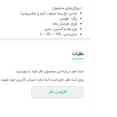
62
42
84
0
XL
✅ ویژگی‌های محصول:
جنس: نخ پنبه مرغوب (نرم و تنفس‌پذیر)
66
47
94
0
2XL
رنگ: طوسی
طرح: طرحدار زنانه
نوع یقه و آستین: بندی
سایزبندی: L – XL – 2XL
مناسب چهار فصل
مخاطب: بانوان و دختران نوجوان (۱۳ سال به بالا)
مناسب برای: استفاده روزمره، زیر مانتو، لباس راحتی من
نظرات
💚 چرا از کیمیا شاپ بخریم؟
📦 ارسال سریع و مطمئن با بسته‌بندی محرمانه
🎯 تضمین تطابق کالا با تصویر و مشخصات
📏 سایزبندی دقیق مطابق استاندارد بدن ایرانی
شما هم درباره این محصول نظر خود را بنویسید.
🤝 پشتیبانی واقعی قبل و بعد از خرید
برای ثبت نظر، لازم است ابتدا وارد حساب کاربری خود شوید.
🧵 کیفیت بالا در دوخت و پارچه با قیمت مناسب
افزودن نظر
راهنمای سایزبندی برای اینکه بتونید سایز خود را دقیق تر انت
دور
سایز
سرشانه
پهنا
قد لبا