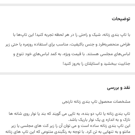
توضیحات
با تاپ بندی زنانه، شیک و راحتی را در هر لحظه تجربه کنید! این تاپ‌ها با
طراحی منحصربه‌فرد و جنس باکیفیت، مناسب برای استفاده روزمره یا حتی زیر
لباس‌های مجلسی هستند. با قیمت ویژه، به کمد لباس‌های خود تنوع و
جذابیت ببخشید و استایلتان را به‌روز کنید!
نقد و بررسی
سایز
سرشانه
دور سینه
پهنا
قد لباس
مشخصات محصول تاپ بندی زنانه نارنجی
59
38
76
0
L
تاپ بندی زنانه یا تاپ دو بنده، به تاپی می گویند که بند یا نوار روی شانه ها
62
42
84
0
XL
نازک و به اندازه ی یک نوار باریک باشد.
این تاپ بندی زنانه ساده است و می توان آن را زیر کت های مجلسی یا زیر
66
47
94
0
2XL
مانتو و به تنهایی به تن کرد. با توجه به رنگبندی متنوعی که این تاپ های زنانه