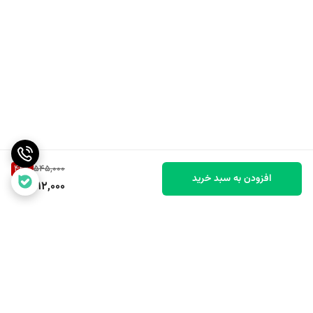
42
%
545,000
افزودن به سبد خرید
312,000