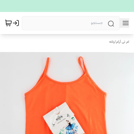
ام تی آرام
/
زنانه