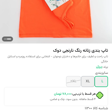
تاپ بندی زنانه رنگ نارنجی دوک
تاپ راحت و لطیف برای خانم‌ها و دختران نوجوان - انتخابی برای استفاده روزمره و استایل
خانگی
برند:
دوک
سایزبندی
2XL
XL
L
هر قسط با ترب‌پی:
۷۸٬۰۰۰
تومان
۴ قسط ماهانه. بدون سود، چک و ضامن.
شناسه کالا
11300