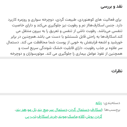
است که از آن می توان به عنوان هدبند، گردن پوش ، اسکارف، کلاه، ماسک،
نقد و بررسی
مچ بند، مو بند و ..
برای فعالیت های کوهنوردی، طبیعت گردی، دوچرخه سواری و روزمره کاربرد
دارد. جنس اسکارف‌هااز نم و رطوبت نیز جلوگیری می‌کند و دارای خاصیت
تنفسی می‌باشد. رطوبت ناشی از تنفس و تعریق را به بیرون منتقل می
کند.اسکارف‌ها به راحتی قابل شستشو با دست می باشد.هم‌چنین در برابر
خورشید و اشعه فرابنفش به خوبی از پوست شما محافظت می کند. دستمال
سر علاوه بر جذب رطوبت، دارای قابلیت خشک شوندگی سریع است و
همچنین از نفوذ عوامل بیماری زا جلوگیری می کند. موتورسواران و دوچرخه
سواران در فصول سرد سال می‌توانند از اسکارف برای گرم نگه داشتن سر و
گردن خود در زیر کلاه استفاده نمایند. بانوان نیز می‌توانند در هنگام ورزش
نظرات
برای پوشش سر و حجاب خود از دستمال سر استفاده نموده و خود را در برابر
گرما حفظ نمایند.
✨
ویژگی‌های برجسته
✅ طرح منحصر به فرد و طراحی هنری مدرن
✅ پارچه‌ی نرم، سبک و مقاوم (ابریشم/مخلوط پلی‌استر)
دسته‌بندی
:
زنانه
✅ چاپ رنگی با کیفیت بالا، بدون لکه یا تغییر رنگ
برچسب‌ها :
اسکارف
،
دستمال گردن
،
دستمال سر
،
مچ بند
،
تل مو
،
هد بند
،
✅ اندازه‌ی استاندارد 180×60 سانتی‌متر (مناسب برای چندین سبک پوشش)
✅ قابل استفاده به عنوان اسکارف، کلاه، دستمال، یا حتی دکوراسیون
گردن پوش
،
کلاه
،
ماسک
،
موبند
،
خرید اسکارف
،
ترب پی
داخلی