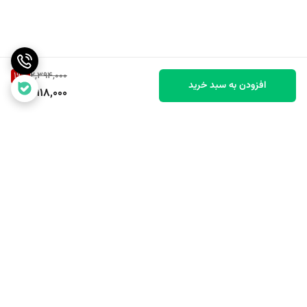
19
%
2,394,000
افزودن به سبد خرید
1,918,000
برگشت به بالا