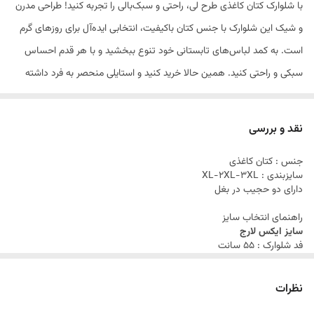
با شلوارک کتان کاغذی طرح لی، راحتی و سبک‌بالی را تجربه کنید! طراحی مدرن
و شیک این شلوارک با جنس کتان باکیفیت، انتخابی ایده‌آل برای روزهای گرم
است. به کمد لباس‌های تابستانی خود تنوع ببخشید و با هر قدم احساس
سبکی و راحتی کنید. همین حالا خرید کنید و استایلی منحصر به فرد داشته
باشید! سایزبندی کار XL-2XL-3XL
نقد و بررسی
جنس : کتان کاغذی
سایزبندی : XL-2XL-3XL
دارای دو حجیب در بغل
راهنمای انتخاب سایز
سایز ایکس لارج
فد شلوارک : 55 سانت
فاق شلوارک : 33 سانت
دمپا شلوارک : 26 سانت
نظرات
دور ران : 60 سانت
سایز دو ایکس لارج