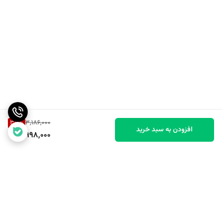
37
%
3,186,000
افزودن به سبد خرید
1,998,000