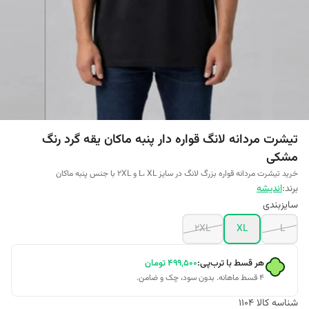
تیشرت مردانه لانگ قواره دار پنبه ماکان یقه گرد رنگ
مشکی
خرید تیشرت مردانه قواره بزرگ لانگ در سایز L، XL و 2XL با جنس پنبه ماکان
برند:
اندیشه
سایزبندی
2XL
XL
L
هر قسط با ترب‌پی:
۴۹۹٬۵۰۰
تومان
۴ قسط ماهانه. بدون سود، چک و ضامن.
شناسه کالا
1104