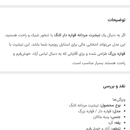
توضیحات
اگر به دنبال یک
تیشرت مردانه قواره دار لانگ
با تنخور شیک و راحت هستید،
این مدل می‌تواند انتخابی عالی برای استایل روزمره شما باشد. این تیشرت با
قواره بزرگ
طراحی شده و برای آقایانی که به دنبال لباس آزاد، خوش‌فرم و
راحت هستند بسیار مناسب است.
جنس این محصول از
پنبه ماکان
بوده که حس نرمی و راحتی خوبی روی
پوست ایجاد می‌کند و برای استفاده روزانه انتخابی کاربردی به شمار می‌رود.
نقد و بررسی
طراحی
یقه گرد
و
کپ بسیار زیبا
باعث شده این تیشرت علاوه بر راحتی، ظاهر
ویژگی‌ها
جذاب و امروزی نیز داشته باشد.
نوع محصول:
تیشرت مردانه لانگ
این مدل در
سه سایز L، XL و 2XL
عرضه می‌شود و بازه سایزبندی آن برای
مدل:
قواره دار / قواره بزرگ
جنس:
پنبه ماکان
افراد با اندام درشت و علاقه‌مندان به استایل آزاد بسیار مناسب است.
یقه:
گرد
همچنین این تیشرت در
دو رنگ سفید شیری و مشکی
موجود است که
تنخور:
آزاد و خوش‌فرم