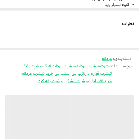
کپ:
بسیار زیبا
به‌راحتی با انواع شلوار جین، اسلش و استایل اسپرت ست می‌شود.
رنگ‌بندی:
سفید شیری، مشکی
سایزبندی:
L، XL، 2XL
نظرات
مناسب سایز:
L:
مناسب سایز 48 تا 52
XL:
مناسب سایز 54 تا 56
2XL:
مناسب سایز 58 تا 60
دسته‌بندی
:
مردانه
برچسب‌ها :
تیشرت
،
تیشرت مردانه
،
تیشرت مردانه لانگ
،
تیشرت لانگ
،
تیشرت قواره دار
،
ترب پی
،
اسنپ پی
،
خرید تیشرت مردانه
،
خرید اقساطی
،
تیشرت مشکی
،
تیشرت یقه گرد