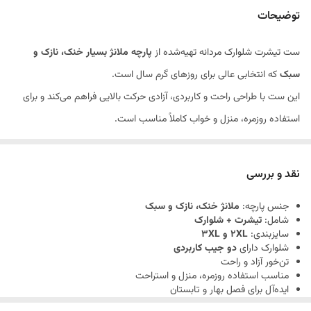
توضیحات
ست تیشرت شلوارک مردانه تهیه‌شده از
پارچه ملانژ بسیار خنک، نازک و
سبک
که انتخابی عالی برای روزهای گرم سال است.
این ست با طراحی راحت و کاربردی، آزادی حرکت بالایی فراهم می‌کند و برای
استفاده روزمره، منزل و خواب کاملاً مناسب است.
شلوارک دارای
دو جیب کاربردی
بوده و در
دو سایز 2XL و 3XL
عرضه
می‌شود تا تن‌خور راحت‌تری برای سایزهای بزرگ‌تر داشته باشد.
نقد و بررسی
جنس پارچه:
ملانژ خنک، نازک و سبک
شامل:
تیشرت + شلوارک
سایزبندی:
2XL و 3XL
شلوارک دارای
دو جیب کاربردی
تن‌خور آزاد و راحت
مناسب استفاده روزمره، منزل و استراحت
ایده‌آل برای فصل بهار و تابستان