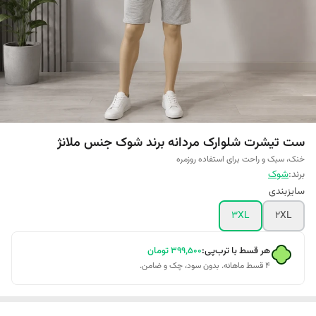
ست تیشرت شلوارک مردانه برند شوک جنس ملانژ
خنک، سبک و راحت برای استفاده روزمره
برند:
شوک
سایزبندی
3XL
2XL
هر قسط با ترب‌پی:
۳۹۹٬۵۰۰
تومان
۴ قسط ماهانه. بدون سود، چک و ضامن.