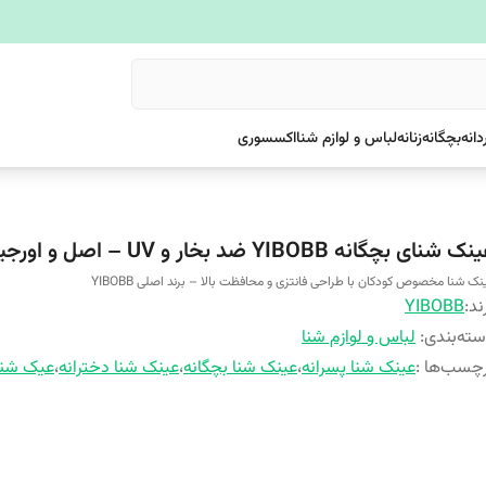
دانه
بچگانه
زنانه
لباس و لوازم شنا
اکسسوری
ک شنای بچگانه YIBOBB ضد بخار و UV – اصل و اورجینال
نک شنا مخصوص کودکان با طراحی فانتزی و محافظت بالا – برند اصلی YIBOBB
ند:
YIBOBB
ته‌بندی
:
لباس و لوازم شنا
چسب‌ها :
عینک شنا پسرانه
،
عینک شنا بچگانه
،
عینک شنا دخترانه
،
عیک شنا