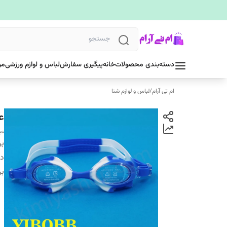
دسته‌بندی محصولات
خانه
پیگیری سفارش
لباس و لوازم ورزشی
مر
ام تی آرام
/
لباس و لوازم شنا
عین
عی
بر
دس
بر