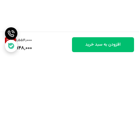
38
%
1,554,000
افزودن به سبد خرید
948,000
برگشت به بالا