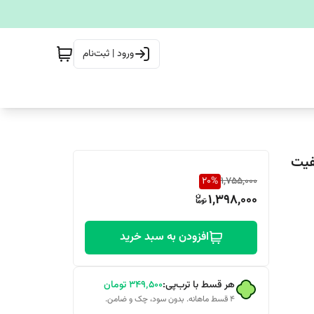
ورود | ثبت‌نام
سفید (کیفیت
20
%
1,755,000
1,398,000
افزودن به سبد خرید
هر قسط با ترب‌پی:
۳۴۹٬۵۰۰
تومان
۴ قسط ماهانه. بدون سود، چک و ضامن.