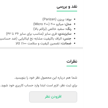
نقد و بررسی
برند:
پریزن (Parizan)
مدل:
میکرو ۲۰۰ (Micro 200)
رنگ:
سفید خالص (تراکم بالا)
سایزبندی:
فری سایز (مناسب برای سایز ۳۶ تا ۴۲)
جنس:
الیاف باکیفیت مشابه نخ ایتالیایی (ضد حساسی
ضمانت:
تضمین کیفیت و سلامت ۱۰۰٪ کالا
کاربرد:
مجلسی و روزمره
کشور سازنده:
ایران (تحت لیسانس)
نظرات
شما هم درباره این محصول نظر خود را بنویسید.
برای ثبت نظر، لازم است ابتدا وارد حساب کاربری خود شوید.
افزودن نظر