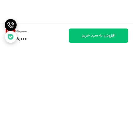
42
%
690,000
افزودن به سبد خرید
398,000
برگشت به بالا