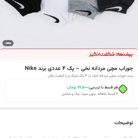
جوراب مچی مردانه نخی – پک ۴ عددی برند Nike
ست جوراب مچی مردانه نایک در ۴ رنگ شیک و با کیفیت عالی
هر قسط با ترب‌پی:
۹۹٬۵۰۰
تومان
۴ قسط ماهانه. بدون سود، چک و ضامن.
توضیحات