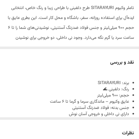
تاملر وکیوم SITARAYURI طرح دلفینی با طراحی زیبا و رنگ خاص، انتخابی
ایده‌آل برای استفاده روزانه، سفر، باشگاه و محل کار است. این بطری عایق با
حجم ۹۰۰ میلی‌لیتر و جنس فولاد ضدزنگ آستنیتی، نوشیدنی‌های شما را تا ۶
ساعت سرد یا گرم نگه می‌دارد. وجود نی داخلی، دو خروجی برای نوشیدن
آسان، و حلقه سیلیکونی خوراکی ضد نشت، استفاده از این محصول را راحت و
مطمئن کرده است. با این تاملر، نوشیدن همیشه لذت‌بخش و سالم خواهد
نقد و بررسی
بود.
برند: SITARAYURI
رنگ: دلفینی 🌊
حجم: ۹۰۰ میلی‌لیتر
عایق وکیوم – ماندگاری سرما و گرما تا ۶ ساعت
جنس بدنه: فولاد ضدزنگ آستنیتی
دارای نی داخلی و خروجی آسان نوش
حلقه آب‌بندی سیلیکون خوراکی ضد نشت
مناسب نوشیدنی‌های سرد و گرم
نظرات
وارداتی و اصل