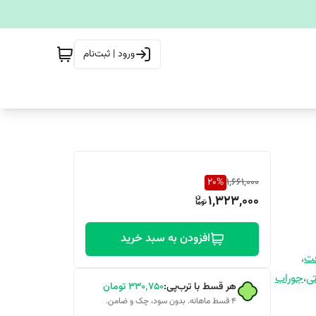
ورود | ثبت‌نام
20
%
1,661,000
1,323,000
افزودن به سبد خرید
فت
،
تی
،
جوراب
هر قسط با ترب‌پی:
۳۳۰٬۷۵۰
تومان
۴ قسط ماهانه. بدون سود، چک و ضامن.