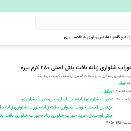
دانه
بچگانه
زنانه
لباس و لوازم شنا
اکسسوری
راب شلواری زنانه بافت پنتی اصلی 280 کرم تیره
راب شلواری زنانه فری سایز با بافت گندمی برجسته و کیفیت درجه یک
ند:
پنتی
ته‌بندی
:
زنانه
چسب‌ها :
جوراب شلواری زنانه
،
پنتی اصلی
،
پنتی
،
جوراب شلواری
،
بهترین قیمت جوراب شلواری بافت زنانه
،
جوراب شلواری زنانه با
پنتی اورجینال
،
خرید جوراب شلواری زنانه
،
جوراب شلواری بافت پن
اسه کالا
۴۶۵۰