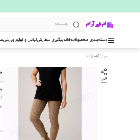
دسته‌بندی محصولات
خانه
پیگیری سفارش
لباس و لوازم ورزشی
مر
ام تی آرام
/
زنانه
جو
جو
بر
دس
بر
شن