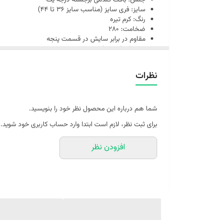
جنس: بافت گندمی برجسته درجه یک
سایز: فری سایز (مناسب سایز 36 تا 44)
رنگ: کرم تیره
ضخامت: 280
مقاوم در برابر سایش در قسمت پنجه
بدون ایجاد حساسیت پوستی
طراحی شیک، ظریف و ماندگار
تضمین کیفیت محصول
نظرات
گارانتی شستشو
امکان خرید با اعتبار اسنپ پی
شما هم درباره این محصول نظر خود را بنویسید.
برای ثبت نظر، لازم است ابتدا وارد حساب کاربری خود شوید.
افزودن نظر