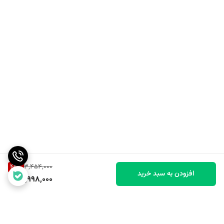
42
%
3,454,000
افزودن به سبد خرید
1,998,000