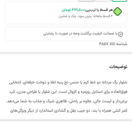
هر قسط با ترب‌پی:
۴۹۹٬۵۰۰
تومان
۴ قسط ماهانه. بدون سود، چک و ضامن.
با ضمانت کیفیت برگشت وجه در صورت نا رضایتی
شناسه کالا
4557
توضیحات
شلوار بگ مردانه دو خط کرم با جنس نخ پنبه اعلا و دوخت حرفه‌ای، انتخابی
فوق‌العاده برای استایل روزمره و کژوال است. این شلوار با طراحی مدرن، کپ
برش‌دار و ایست عالی، علاوه بر راحتی، ظاهری شیک و جذاب به شما می‌دهد.
کمر کشی همراه با بند، دو جیب بغل و گشادی استاندارد از دیگر ویژگی‌های
این شلوار است که آزادی حرکت و راحتی بیشتری را برایتان فراهم می‌کند.
تضمین کیفیت و امکان بازگشت وجه در صورت عدم رضایت، خریدی مطمئن و