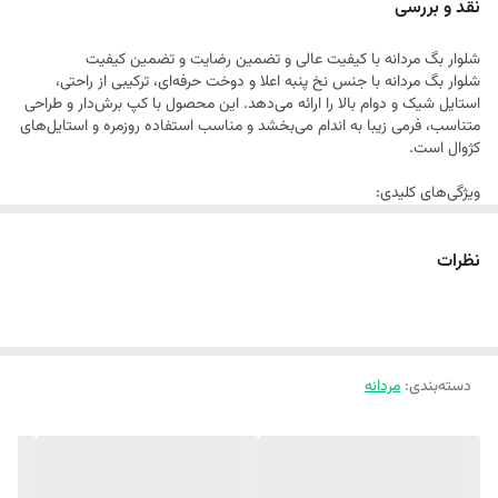
نقد و بررسی
بدون ریسک را برای شما به همراه دارد.
شلوار بگ مردانه با کیفیت عالی و تضمین رضایت و تضمین کیفیت
شلوار بگ مردانه با جنس نخ پنبه اعلا و دوخت حرفه‌ای، ترکیبی از راحتی،
استایل شیک و دوام بالا را ارائه می‌دهد. این محصول با کپ برش‌دار و طراحی
متناسب، فرمی زیبا به اندام می‌بخشد و مناسب استفاده روزمره و استایل‌های
کژوال است.
ویژگی‌های کلیدی:
نخ پنبه مرغوب ضد حساسیت و تنفس‌پذیری بالا
تضمین کیفیت و بازگشت وجه در صورت عدم رضایت.
نظرات
طرح بگ مدرن با گشادی مناسب برای آزادی حرکت
ست‌های هماهنگ با تیشرت‌ های اور سایز یا هودی برای ظاهری جذاب
کپ و ایست بسیار عالی هنگام پوشیدن
دارای دو جیب در بغل
سایزبندی : L/XL/2XL
کمر شلوار کشی دارای بند
دسته‌بندی
:
مردانه
ویژگی‌ها:
جنس: نخ پنبه مرغوب، ضد حساسیت و تنفس‌پذیر
طراحی بگ مدرن با گشادی استاندارد
ایست و کپ عالی روی تن