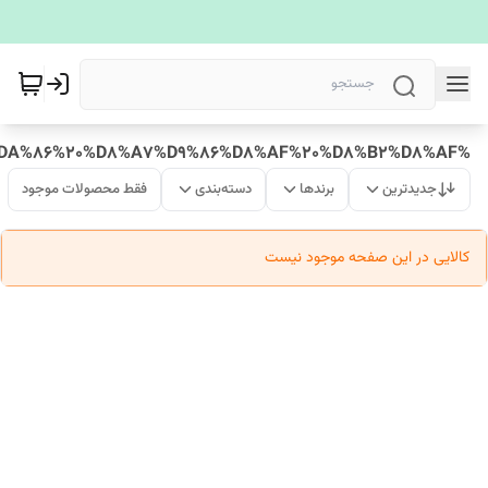
%D8%A7%DA%86%20%D8%A7%D9%86%D8%AF%20%D8%B2%D8%AF
جدیدترین
برندها
دسته‌بندی
فقط محصولات موجود
کالایی در این صفحه موجود نیست