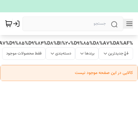
%D8%AA%D8%A7%D9%85%D9%84%D8%B1%20%D9%85%D8%A7%DA%AF
جدیدترین
برندها
دسته‌بندی
فقط محصولات موجود
کالایی در این صفحه موجود نیست