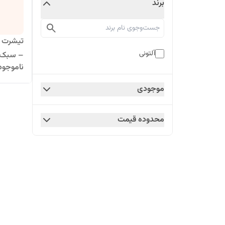
برند
تیشرت ز
آلتونی
– سبک و
ناموجود
موجودی
محدوده قیمت