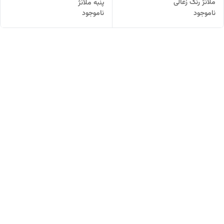
ملانژ رنگ زغالی
پنبه ملانژ
ناموجود
ناموجود