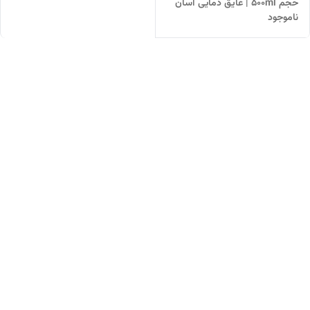
حجم ۵۰۰ml | عایق دمایی آسان
ناموجود
نوش و نی‌دار با دو خروجی و
طراحی وارداتی