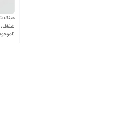
شفاف، ر
ناموجود
کلر