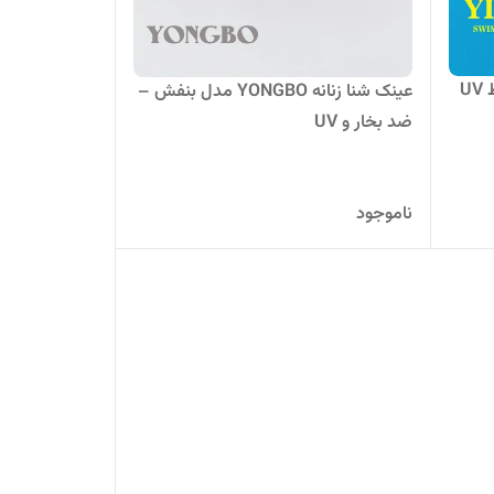
عینک شنا بچگانه دخترانه با محافظ UV
عینک شنا زنانه YONGBO مدل بنفش –
ضد بخار و UV
ناموجود