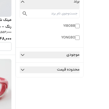
برند
YIBOBB
رنگ – ضد
1,554,000
YONGBO
48,000
موجودی
محدوده قیمت