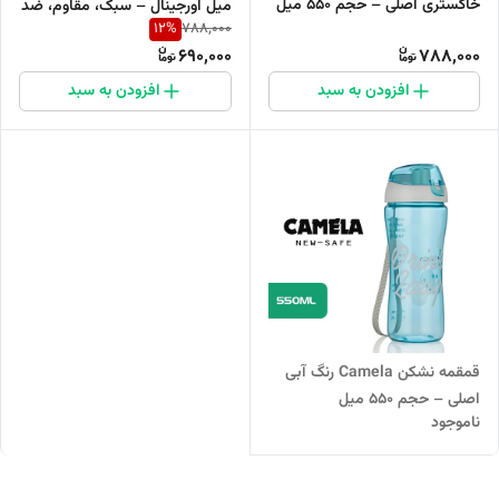
خاکستری اصلی – حجم ۵۵۰ میل
میل اورجینال – سبک، مقاوم، ضد
12
%
788,000
نشت
690,000
788,000
افزودن به سبد
افزودن به سبد
قمقمه نشکن Camela رنگ آبی
اصلی – حجم ۵۵۰ میل
ناموجود