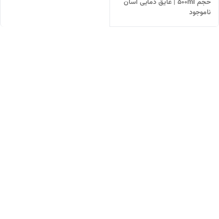
حجم ۵۰۰ml | عایق دمایی آسان
ناموجود
نوش و نی‌دار با دو خروجی و
طراحی وارداتی