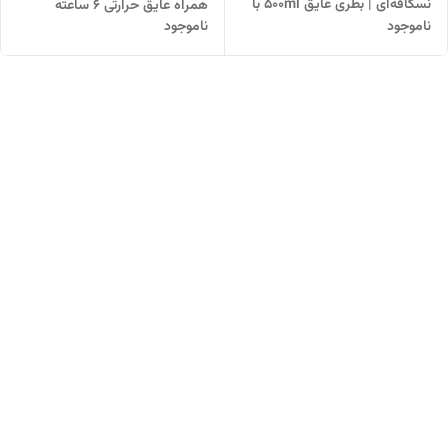
نسکافه‌ای | بطری عایق ۵۰۰ml با
همراه عایق حرارتی ۶ ساعته
ناموجود
ناموجود
فنجان و درب آسان‌نوش
مناسب نوشیدنی گرم و سرد