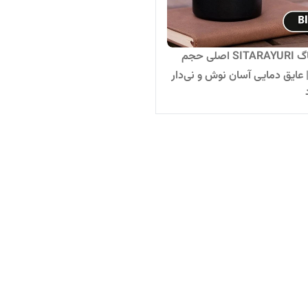
تراول ماگ SITARAYURI اصلی حجم
۵۰۰m | عایق دمایی آسان نوش و نی‌دار
روجی و طراحی وارداتی