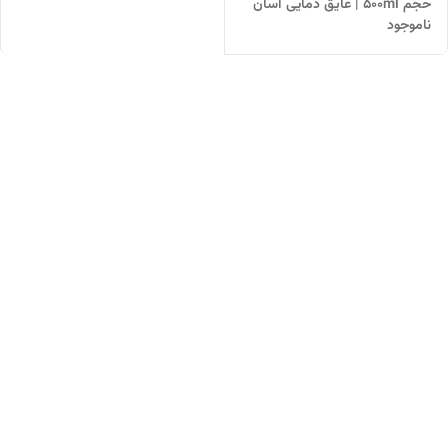
حجم ۵۰۰ml | عایق دمایی آسان
ناموجود
نوش و نی‌دار با دو خروجی و
طراحی وارداتی