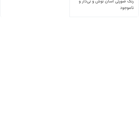
رنگ صورتی آسان نوش و نی‌دار و
ناموجود
عایق دما با حجم ۵۰۰ میلی‌لیتر