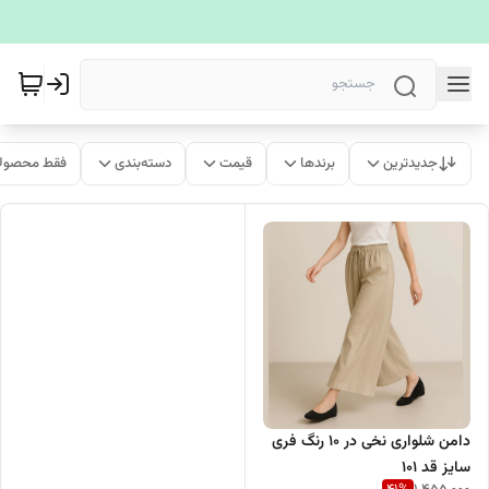
جدیدترین
برندها
قیمت
دسته‌بندی
فقط محصولا
دامن شلواری نخی در 10 رنگ فری
سایز قد 101