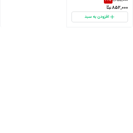
41
%
1,455,000
852,000
افزودن به سبد