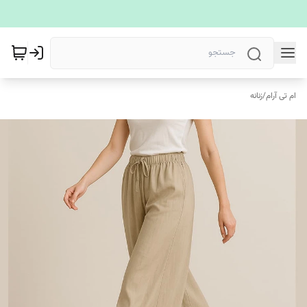
ام تی آرام
/
زنانه