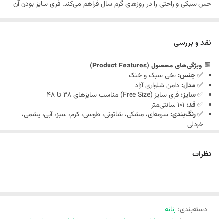
حس سبکی و راحتی را در روزهای گرم سال فراهم می‌کند. فری سایز بودن آن
باعث می‌شود برای اکثر سایزها مناسب باشد و تن‌خور زیبایی داشته باشد.
تنوع رنگی بالا در ۱۰ رنگ جذاب شامل سرمه‌ای، مشکی، شاتوتی، طوسی، کرم،
نقد و بررسی
سبز، آبی، یشمی، خردلی و ... انتخاب را برای شما آسان‌تر می‌کند.
🟩
ویژگی‌های محصول (Product Features)
✅
جنس:
نخی سبک و خنک
راهنمای سایزبندی
✅
مدل:
دامن شلواری آزاد
✅
سایز:
فری سایز (Free Size) مناسب سایزهای 38 تا 48
✅
قد:
101 سانتی‌متر
دور ران 70 سانت
✅
رنگ‌بندی:
سرمه‌ای، مشکی، شاتوتی، طوسی، کرم، سبز، آبی، یشمی،
خردلی
دمپا 35 سانت
✅
مناسب برای:
استفاده روزمره، مهمانی‌های غیررسمی، سفر، پیاده‌روی
✅
ویژگی خاص:
تن‌خور راحت، مناسب فصل بهار و تابستان
قد لباس 101 سانت
نظرات
فاق لباس 42 سانت
دسته‌بندی
:
زنانه