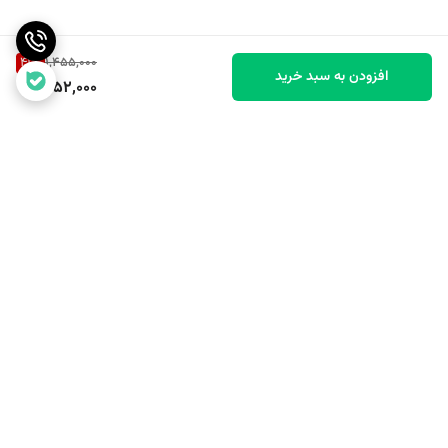
41
%
1,455,000
افزودن به سبد خرید
852,000
برگشت به بالا