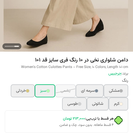
دامن شلواری نخی در 10 رنگ فری سایز قد 101
Women's Cotton Culottes Pants – Free Size, 10 Colors, Length 101 cm
برند:
جرجیس
رنگ
مشکی
سرمه ای
یشمی
سبز
خردلی
کرم
شاتوتی
طوسی
هر قسط با ترب‌پی:
۲۱۳٬۰۰۰
تومان
۴ قسط ماهانه. بدون سود، چک و ضامن.