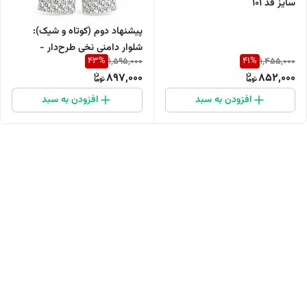
سایز قد 101
پیشنهاد دوم (کوتاه و شیک):
شلوار دامنی نخی طرح‌دار -
43
%
41
%
1,595,000
1,455,000
مجموعه تابستانه
897,000
852,000
افزودن به سبد
افزودن به سبد